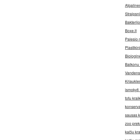
Atgaline
Straipsn
Bakterijo
Boxe.lt
Palesio 
Plastikin
Biologin
Balkonu 
Vandens f
Kriaukle
ismokyti
tofu krai
konserva
sausas k
zoo prek
kačių kr