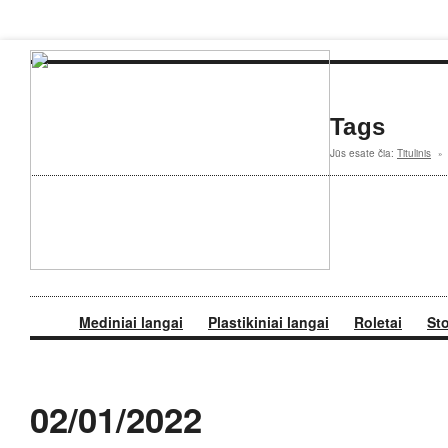
Tags
Jūs esate čia:
Titulinis
»
Mediniai langai
Plastikiniai langai
Roletai
St
02/01/2022