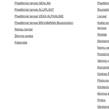
Plastikiniai langai GEALAN
Plastikin
Plastikiniai langai ALUPLAST
Šiuolaiki
Plastikiniai langai VEKA ALPHALINE
Langai
Plastikiniai langai BRUGMANN Bluevolution
Kokie tur
langus
Rehau langai
Roletai
Žiemos sodas
Stoglang
Palangės
Namų va
Popierin
Valymo 
Koncentr
Darbas Š
Pigūs ko
Klinkeris
Idomus s
Plytos
Stoglang