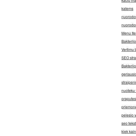
kačių ma
katems
nuorodo
nuorodo
Menu It
Bakterij
Vertimu 
SEO stra
Bakterij
geriausi
straipsni
nuoteku 
oraputes
priemone
pelesio v
seo teks
kiek kai