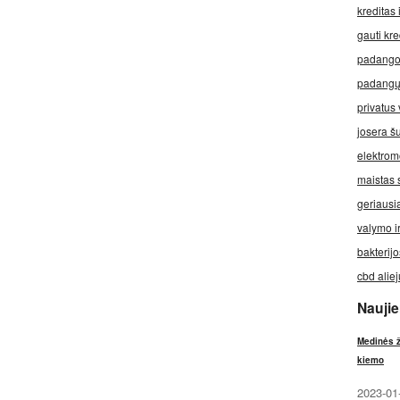
kreditas 
gauti kre
padango
padangų
privatus 
josera š
elektrom
maistas 
geriausi
valymo i
bakterijo
cbd aliej
Nauji
Medinės ž
kiemo
2023-01