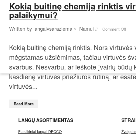
Kokią buitinę chemiją rinktis vi
palaikymui?
Written by
langaivsaraziema
Namui
//
//
Comment Off
Kokią buitinę chemiją rinktis. Nors virtuvės
mėgstamas užsiėmimas, tačiau virtuvės šva
svarbus. Nesvarbu, ar ieškote įvairių būdų k
kasdienę virtuvės priežiūros rutiną, ar es
virtuvės...
Read More
LANGŲ ASORTIMENTAS
STRAI
Plastikiniai langai DECCO
Žvelgdam