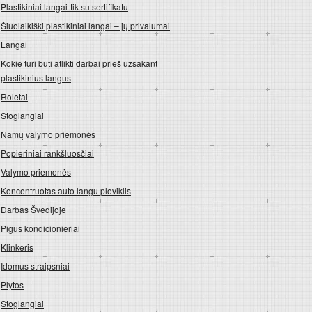
Plastikiniai langai-tik su sertifikatu
Šiuolaikiški plastikiniai langai – jų privalumai
Langai
Kokie turi būti atlikti darbai prieš užsakant
plastikinius langus
Roletai
Stoglangiai
Namų valymo priemonės
Popieriniai rankšluosčiai
Valymo priemonės
Koncentruotas auto langu ploviklis
Darbas Švedijoje
Pigūs kondicionieriai
Klinkeris
Idomus straipsniai
Plytos
Stoglangiai