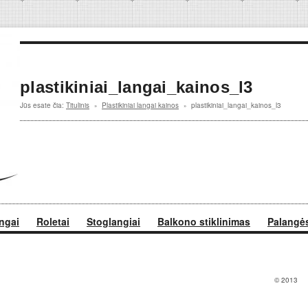
plastikiniai_langai_kainos_l3
Jūs esate čia:
Titulinis
Plastikiniai langai kainos
plastikiniai_langai_kainos_l3
»
»
angai
Roletai
Stoglangiai
Balkono stiklinimas
Palangė
© 2013