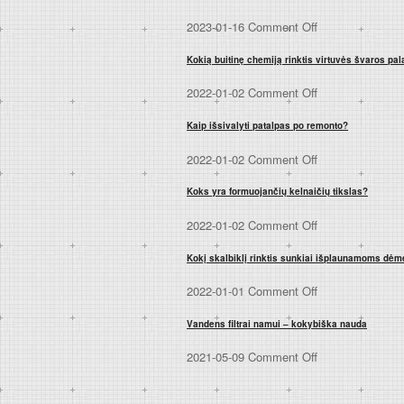
2023-01-16
Comment Off
Kokią buitinę chemiją rinktis virtuvės švaros pa
2022-01-02
Comment Off
Kaip išsivalyti patalpas po remonto?
2022-01-02
Comment Off
Koks yra formuojančių kelnaičių tikslas?
2022-01-02
Comment Off
Kokį skalbiklį rinktis sunkiai išplaunamoms dė
2022-01-01
Comment Off
Vandens filtrai namui – kokybiška nauda
2021-05-09
Comment Off