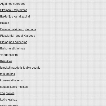
Atgalines nuorodos
Straipsniu talpinimas
Bakterijos kanalizacijai
Boxe.lt
Palesio naikinimo priemone
Plastikiniai langai Klaipeda
Biologinės bakterijos
Balkonu stiklinimas
Vandens filtrai
Kriaukles
ismokyti naudotis kraiko dezute
tofu kraikas
konservai katems
sausas kaciu maistas
zoo prekes
kačių kraikas
kačių maistas