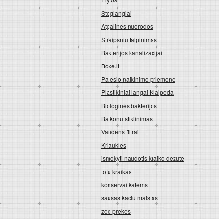
Stoglangiai
Atgalines nuorodos
Straipsniu talpinimas
Bakterijos kanalizacijai
Boxe.lt
Palesio naikinimo priemone
Plastikiniai langai Klaipeda
Biologinės bakterijos
Balkonu stiklinimas
Vandens filtrai
Kriaukles
ismokyti naudotis kraiko dezute
tofu kraikas
konservai katems
sausas kaciu maistas
zoo prekes