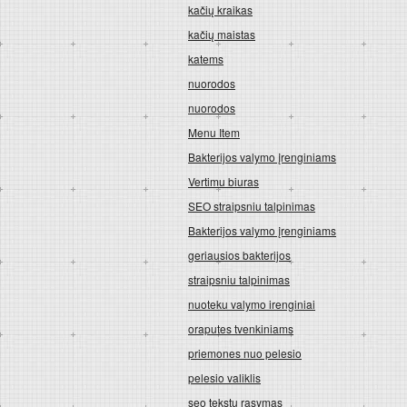
kačių kraikas
kačių maistas
katems
nuorodos
nuorodos
Menu Item
Bakterijos valymo įrenginiams
Vertimu biuras
SEO straipsniu talpinimas
Bakterijos valymo įrenginiams
geriausios bakterijos
straipsniu talpinimas
nuoteku valymo irenginiai
oraputes tvenkiniams
priemones nuo pelesio
pelesio valiklis
seo tekstu rasymas