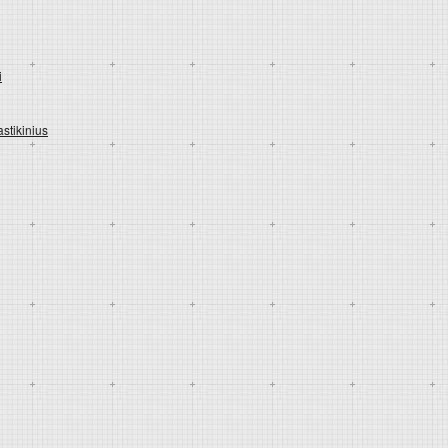
i
astikinius