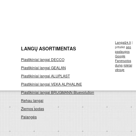
Langai24.lt
|
LANGŲ ASORTIMENTAS
pritaikė
seo
paslaugos
Google
Plastikiniai langai DECCO
Faneruotos
durys
roletai
Plastikiniai langai GEALAN
vilniuje
Plastikiniai langai ALUPLAST
Plastikiniai langai VEKA ALPHALINE
Plastikiniai langai BRUGMANN Bluevolution
Rehau langai
Žiemos sodas
Palangės