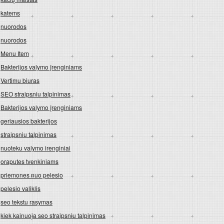
katems
nuorodos
nuorodos
Menu Item
Bakterijos valymo įrenginiams
Vertimu biuras
SEO straipsniu talpinimas
Bakterijos valymo įrenginiams
geriausios bakterijos
straipsniu talpinimas
nuoteku valymo irenginiai
oraputes tvenkiniams
priemones nuo pelesio
pelesio valiklis
seo tekstu rasymas
kiek kainuoja seo straipsniu talpinimas