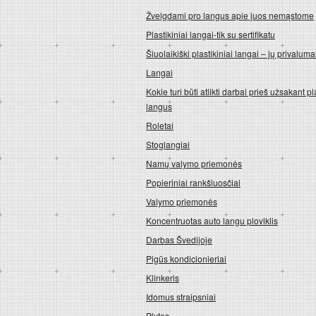
Žvelgdami pro langus apie juos nemąstome
Plastikiniai langai-tik su sertifikatu
Šiuolaikiški plastikiniai langai – jų privaluma
Langai
Kokie turi būti atlikti darbai prieš užsakant pl
langus
Roletai
Stoglangiai
Namų valymo priemonės
Popieriniai rankšluosčiai
Valymo priemonės
Koncentruotas auto langu ploviklis
Darbas Švedijoje
Pigūs kondicionieriai
Klinkeris
Idomus straipsniai
Plytos