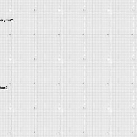
laikymui?
mėms?