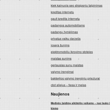
kiek kainuoja seo straipsniu talpinimas
kreditas internetu
gauti kredita internetu
padangos automobiliams
padangų žymėjimas
privatus vaiku darzelis
josera šunims
elektromobiliu ikrovimo stoteles
maistas sunims
geriausias sunu maistas
valymo irengimai
bakterijos valymo irenginiu prieziurai
cbd aliejus – tiesa ir melas
Naujienos
Medinės žaidimų aikštelės vaikams – nuo lauko 
kiemo