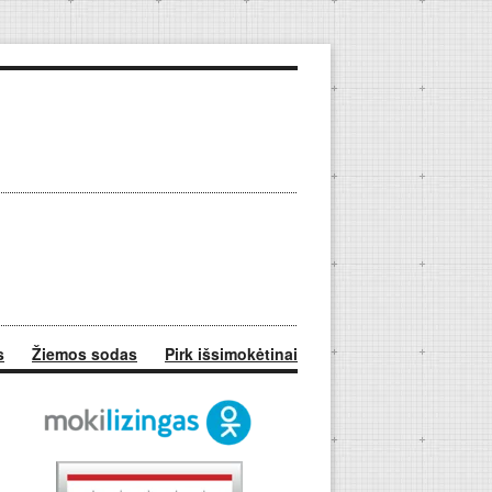
s
Žiemos sodas
Pirk išsimokėtinai